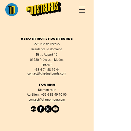
ASSO STRICTLY DUSTBURDS
226 rue de l'école,
Résidence le domaine
Bât i, Appart 15
01280 Prévessin-Moëns
FRANCE
+33 6 74 58 19 44
contact@thedustburds.com
TOURING
Diamon tour
Aurélien :
+33 6 88 49 10 00
contact@diamontour.com